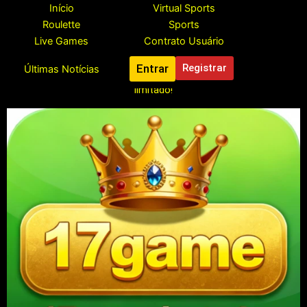
Pular
Início
Virtual Sports
para
Roulette
Sports
o
Live Games
Contrato Usuário
conteúdo
Entrar
Registrar
Últimas Notícias
Registre-se para reivindicar seu bônus grátis de R$888, tempo
limitado!