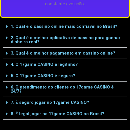
constante evolução.
1. Qual é o cassino online mais confiável no Brasil?
2. Qual é o melhor aplicativo de cassino para ganhar
dinheiro real?
3. Qual é o melhor pagamento em cassino online?
4. O 17game CASINO é legítimo?
5. O 17game CASINO é seguro?
6. O atendimento ao cliente do 17game CASINO é
24/7?
7. É seguro jogar no 17game CASINO?
8. É legal jogar no 17game CASINO no Brasil?