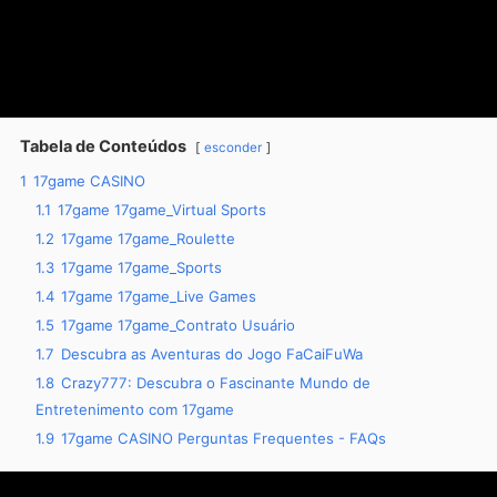
Tabela de Conteúdos
esconder
1
17game CASINO
1.1
17game 17game_Virtual Sports
1.2
17game 17game_Roulette
1.3
17game 17game_Sports
1.4
17game 17game_Live Games
1.5
17game 17game_Contrato Usuário
1.7
Descubra as Aventuras do Jogo FaCaiFuWa
1.8
Crazy777: Descubra o Fascinante Mundo de
Entretenimento com 17game
1.9
17game CASINO Perguntas Frequentes - FAQs