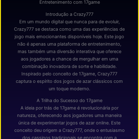
Entretenimento com 17game
Introdução a Crazy777
Em um mundo digital que nunca para de evoluir,
Crazy777 se destaca como uma das experiências de
jogo mais emocionantes disponíveis hoje. Este jogo
não é apenas uma plataforma de entretenimento,
mas também uma diversão interativa que oferece
aos jogadores a chance de mergulhar em uma
combinação inovadora de sorte e habilidade.
Inspirado pelo conceito de 17game, Crazy777
captura o espírito dos jogos de azar clássicos com
um toque moderno.
A Trilha do Sucesso do 17game
A ideia por trás de 17game é revolucionária por
natureza, oferecendo aos jogadores uma maneira
única de experimentar jogos de azar online. Este
conceito deu origem a Crazy777, onde o entusiasmo
dos cassinos tradicionais se encontra com a