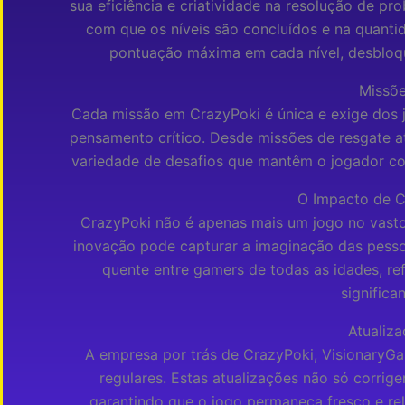
sua eficiência e criatividade na resolução de p
com que os níveis são concluídos e na quantida
pontuação máxima em cada nível, desbloq
Missõe
Cada missão em CrazyPoki é única e exige dos 
pensamento crítico. Desde missões de resgate 
variedade de desafios que mantêm o jogador co
O Impacto de 
CrazyPoki não é apenas mais um jogo no vast
inovação pode capturar a imaginação das pesso
quente entre gamers de todas as idades, re
significa
Atualiz
A empresa por trás de CrazyPoki, VisionaryGam
regulares. Estas atualizações não só corr
garantindo que o jogo permaneça fresco e re