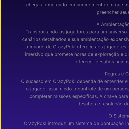
chega ao mercado em um momento em que os j
preencher seu
A Ambientação
Transportando os jogadores para um universo
cenários detalhados e sua ambientação expansiva.
o mundo de CrazyPoki oferece aos jogadores u
imersivo que promete horas de exploração e di
oferecer desafios únic
Regras e O
O sucesso em CrazyPoki depende de entender e 
o jogador assumindo o controle de um persona
completar missões específicas. A chave para 
desafios e resolução d
O Sistem
CrazyPoki introduz um sistema de pontuação 