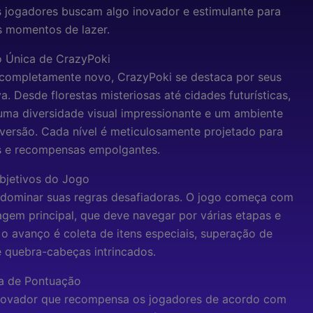
ogadores buscam algo inovador e estimulante para
s momentos de lazer.
 Única de CrazyPoki
 completamente novo, CrazyPoki se destaca por seus
 Desde florestas misteriosas até cidades futurísticas,
ma diversidade visual impressionante e um ambiente
versão. Cada nível é meticulosamente projetado para
os e recompensas empolgantes.
bjetivos do Jogo
dominar suas regras desafiadoras. O jogo começa com
gem principal, que deve navegar por várias etapas e
o avanço é coleta de itens especiais, superação de
e quebra-cabeças intrincados.
a de Pontuação
inovador que recompensa os jogadores de acordo com