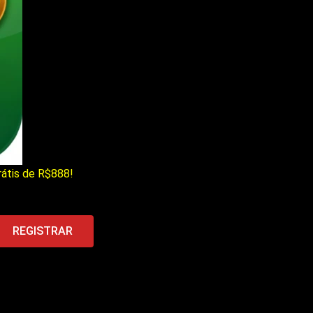
rátis de R$888!
REGISTRAR