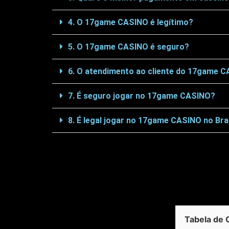
4. O 17game CASINO é legítimo?
5. O 17game CASINO é seguro?
6. O atendimento ao cliente do 17game C
7. É seguro jogar no 17game CASINO?
8. É legal jogar no 17game CASINO no Bra
Tabela de