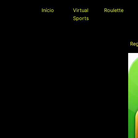
Pular
Início
Virtual
Roulette
para
Sports
o
conteúdo
Reg