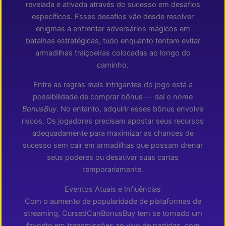
revelada e ativada através do sucesso em desafios
específicos. Esses desafios vão desde resolver
enigmas a enfrentar adversários mágicos em
batalhas estratégicas, tudo enquanto tentam evitar
armadilhas traiçoeiras colocadas ao longo do
caminho.
Entre as regras mais intrigantes do jogo está a
possibilidade de comprar bônus — daí o nome
BonusBuy
. No entanto, adquirir esses bônus envolve
riscos. Os jogadores precisam apostar seus recursos
adequadamente para maximizar as chances de
sucesso sem cair em armadilhas que possam drenar
seus poderes ou desativar suas cartas
temporariamente.
Eventos Atuais e Influências
Com o aumento da popularidade de plataformas de
streaming, CursedCanBonusBuy tem se tornado um
favorito em transmissões ao vivo de partidas, com