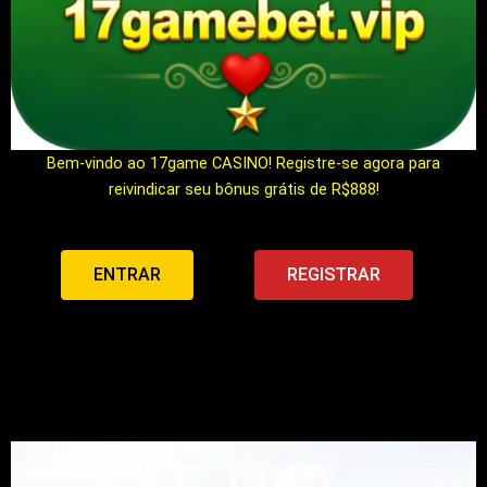
Bem-vindo ao 17game CASINO! Registre-se agora para
reivindicar seu bônus grátis de R$888!
ENTRAR
REGISTRAR