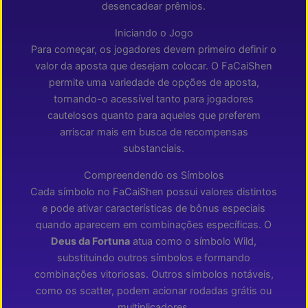
desencadear prêmios.
Iniciando o Jogo
Para começar, os jogadores devem primeiro definir o
valor da aposta que desejam colocar. O FaCaiShen
permite uma variedade de opções de aposta,
tornando-o acessível tanto para jogadores
cautelosos quanto para aqueles que preferem
arriscar mais em busca de recompensas
substanciais.
Compreendendo os Símbolos
Cada símbolo no FaCaiShen possui valores distintos
e pode ativar características de bônus especiais
quando aparecem em combinações específicas. O
Deus da Fortuna
atua como o símbolo Wild,
substituindo outros símbolos e formando
combinações vitoriosas. Outros símbolos notáveis,
como os scatter, podem acionar rodadas grátis ou
multiplicadores.