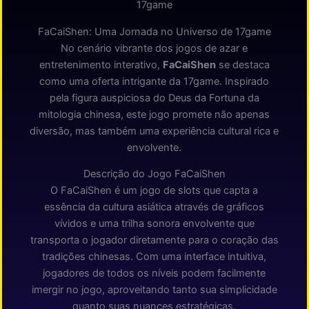
17game
FaCaiShen: Uma Jornada no Universo de 17game
No cenário vibrante dos jogos de azar e
entretenimento interativo,
FaCaiShen
se destaca
como uma oferta intrigante da 17game. Inspirado
pela figura auspiciosa do Deus da Fortuna da
mitologia chinesa, este jogo promete não apenas
diversão, mas também uma experiência cultural rica e
envolvente.
Descrição do Jogo FaCaiShen
O FaCaiShen é um jogo de slots que capta a
essência da cultura asiática através de gráficos
vívidos e uma trilha sonora envolvente que
transporta o jogador diretamente para o coração das
tradições chinesas. Com uma interface intuitiva,
jogadores de todos os níveis podem facilmente
imergir no jogo, aproveitando tanto sua simplicidade
quanto suas nuances estratégicas.