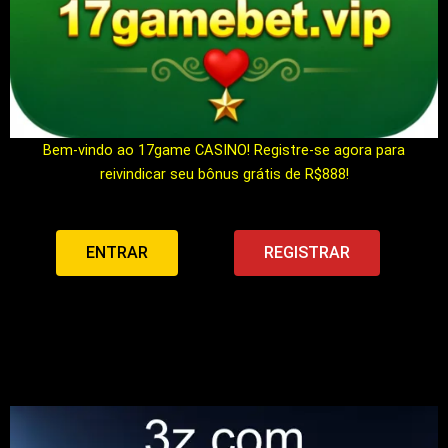
Bem-vindo ao 17game CASINO! Registre-se agora para
reivindicar seu bônus grátis de R$888!
ENTRAR
REGISTRAR