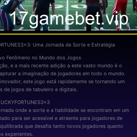
RTUNES3x3: Uma Jornada de Sorte e Estratégia
o Fenômeno no Mundo dos Jogos
ção, e a mais recente adição a este vasto mundo é o
capturar a imaginação de jogadores em todo o mundo.
inovador, este jogo está rapidamente se tornando um
s de jogos de tabuleiro e digitais.
o LUCKYFORTUNES3x3
nada onde a sorte e a habilidade se encontram em um
tado para ser acessível e atraente para jogadores de
quilibrada que desafia tanto novos jogadores quanto
s experientes.