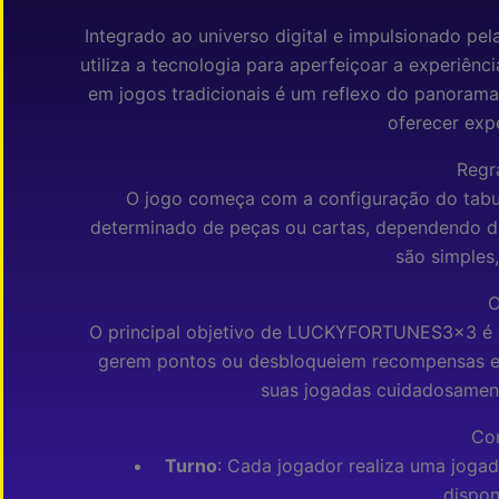
Integrado ao universo digital e impulsionado pe
utiliza a tecnologia para aperfeiçoar a experiênc
em jogos tradicionais é um reflexo do panorama 
oferecer expe
Regr
O jogo começa com a configuração do tabu
determinado de peças ou cartas, dependendo da
são simples,
O
O principal objetivo de LUCKYFORTUNES3x3 é 
gerem pontos ou desbloqueiem recompensas es
suas jogadas cuidadosamen
Co
Turno
: Cada jogador realiza uma joga
dispon