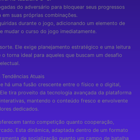
 jogadas do adversário para bloquear seus progressos
a em suas próprias combinações.
quiridas durante o jogo, adicionando um elemento de
de mudar o curso do jogo imediatamente.
e. Ele exige planejamento estratégico e uma leitura
 o torna ideal para aqueles que buscam um desafio
telectual.
s Tendências Atuais
há uma fusão crescente entre o físico e o digital,
e tira proveito da tecnologia avançada da plataforma
 interativas, mantendo o conteúdo fresco e envolvente
dores dedicados.
 oferecem tanto competição quanto cooperação,
do. Esta dinâmica, adaptada dentro de um formato
erramenta de socialização quanto um campo de batalha