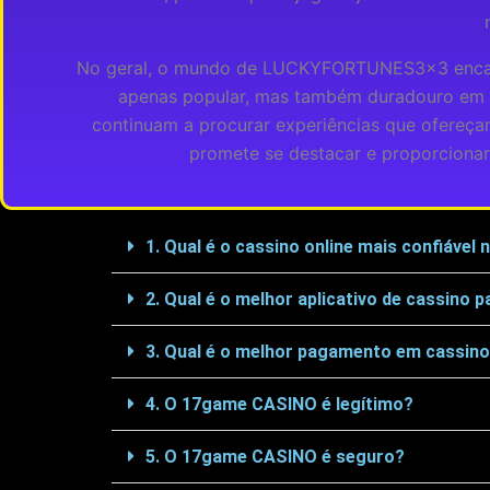
No geral, o mundo de LUCKYFORTUNES3x3 encap
apenas popular, mas também duradouro em 
continuam a procurar experiências que ofereçam
promete se destacar e proporcionar 
1. Qual é o cassino online mais confiável 
2. Qual é o melhor aplicativo de cassino p
3. Qual é o melhor pagamento em cassino
4. O 17game CASINO é legítimo?
5. O 17game CASINO é seguro?