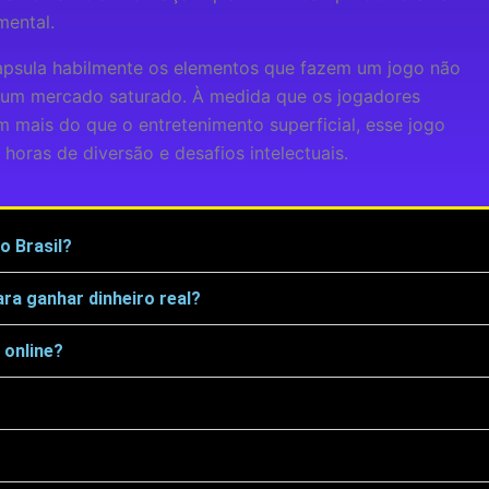
mental.
sula habilmente os elementos que fazem um jogo não
um mercado saturado. À medida que os jogadores
 mais do que o entretenimento superficial, esse jogo
horas de diversão e desafios intelectuais.
no Brasil?
ara ganhar dinheiro real?
 online?