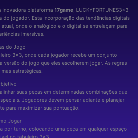
la inovadora plataforma
17game
, LUCKYFORTUNES3x3
ia do jogador. Esta incorporação das tendências digitais
atual, onde o analógico e o digital se entrelaçam para
riências imersivas.
as do Jogo
leiro 3x3, onde cada jogador recebe um conjunto
 versão do jogo que eles escolherem jogar. As regras
 mas estratégicas.
bjetivo
alinhar suas peças em determinadas combinações que
peciais. Jogadores devem pensar adiante e planejar
te para maximizar sua pontuação.
mo Jogar
da por turno, colocando uma peça em qualquer espaço
ível no tabuleiro 3x3.