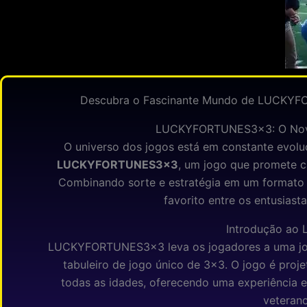
Descubra o Fascinante Mundo de LUCKYFO
LUCKYFORTUNES3x3: O Nov
O universo dos jogos está em constante evolu
LUCKYFORTUNES3x3
, um jogo que promete 
Combinando sorte e estratégia em um formato 
favorito entre os entusiasta
Introdução a
LUCKYFORTUNES3x3 leva os jogadores a uma jor
tabuleiro de jogo único de 3x3. O jogo é proje
todas as idades, oferecendo uma experiência e
veterano