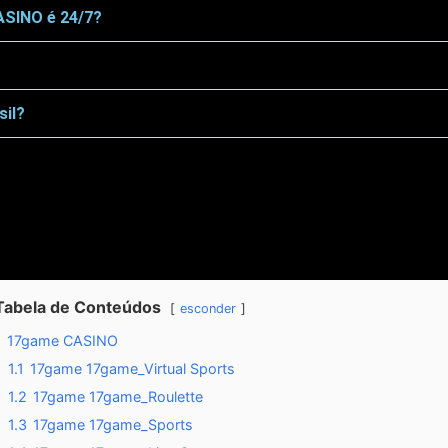
ASINO é 24/7?
sil?
Tabela de Conteúdos
esconder
1
17game CASINO
1.1
17game 17game_Virtual Sports
1.2
17game 17game_Roulette
1.3
17game 17game_Sports