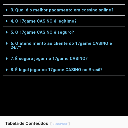
3. Qual é o melhor pagamento em cassino online?
4. O 17game CASINO é legítimo?
5. O 17game CASINO é seguro?
6. O atendimento ao cliente do 17game CASINO é
24/7?
7. É seguro jogar no 17game CASINO?
8. É legal jogar no 17game CASINO no Brasil?
Tabela de Conteúdos
esconder