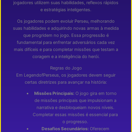
jogadores utilizem suas habilidades, reflexos rápidos
e estratégias inteligentes.
Os jogadores podem evoluir Perseu, melhorando
suas habilidades e adquirindo novas armas à medida
que progridem no jogo. Essa progressão é
fundamental para enfrentar adversários cada vez
mais difíceis e para completar missões que testam a
coragem e a inteligência do herói.
Regras do Jogo
Em LegendofPerseus, os jogadores devem seguir
certas diretrizes para avançar na história:
Missões Principais:
O jogo gira em torno
de missões principais que impulsionam a
narrativa e desbloqueiam novos níveis.
Completar essas missões é essencial para
o progresso.
Desafios Secundários:
Oferecem