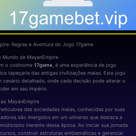
ire: Regras e Aventura do Jogo 17game
te Mundo de MayanEmpire
com o codinome
17game
, é uma experiência de jogo
ca tapeçaria das antigas civilizações maias. Este jogo
 cenário detalhado, onde cada decisão pode alterar o
poder em seu império.
o ao MayanEmpire
meticulosa das sociedades maias, conhecidas por suas
jogadores são imergidos em um universo que destaca a
 misticismo inerente dessa época. Ao iniciar sua jornada
ursos, construir estruturas emblemáticas e gerenciar