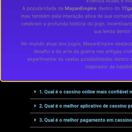
Eventos Atuais e I
A popularidade de
MayanEmpire
dentro do
17g
mas também pela interação ativa de sua comunid
celebram a profunda história do jogo, incentivan
sua lenda dentro
No mundo atual dos jogos, MayanEmpire destaca
desafio e da arte da guerra nas antigas civ
experimentar as vastas possibilidades dentro 
inspirador de habilid
1. Qual é o cassino online mais confiável 
2. Qual é o melhor aplicativo de cassino p
3. Qual é o melhor pagamento em cassino