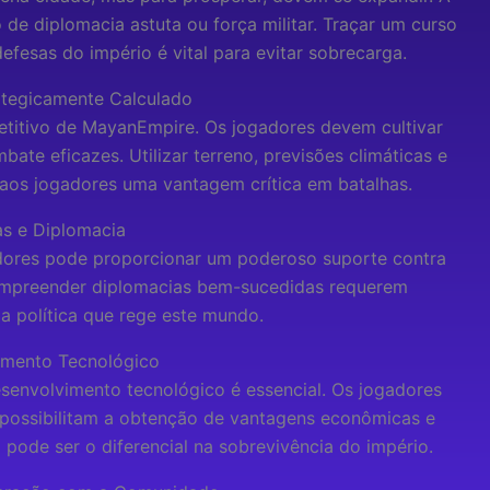
 de diplomacia astuta ou força militar. Traçar um curso
fesas do império é vital para evitar sobrecarga.
ategicamente Calculado
petitivo de MayanEmpire. Os jogadores devem cultivar
mbate eficazes. Utilizar terreno, previsões climáticas e
aos jogadores uma vantagem crítica em batalhas.
as e Diplomacia
aidores pode proporcionar um poderoso suporte contra
empreender diplomacias bem-sucedidas requerem
a política que rege este mundo.
imento Tecnológico
esenvolvimento tecnológico é essencial. Os jogadores
 possibilitam a obtenção de vantagens econômicas e
a pode ser o diferencial na sobrevivência do império.