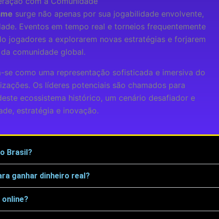
nteração com a Comunidade
ame
surge não apenas por sua jogabilidade envolvente,
ade. Eventos em tempo real e torneios frequentemente
do jogadores a explorarem novas estratégias e forjarem
 da comunidade global.
-se como uma representação sofisticada e imersiva do
ilizações. Os líderes potenciais são chamados para
deste ecossistema histórico, um cenário desafiador e
ade, estratégia e inovação.
no Brasil?
ara ganhar dinheiro real?
 online?