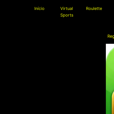
Pular
Início
Virtual
Roulette
para
Sports
o
conteúdo
Reg