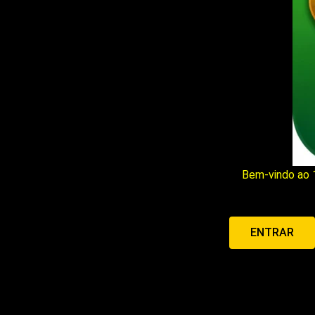
Bem-vindo ao 1
ENTRAR