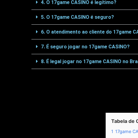
4. O 17game CASINO é legítimo?
5. O 17game CASINO é seguro?
6. O atendimento ao cliente do 17game C
7. É seguro jogar no 17game CASINO?
8. É legal jogar no 17game CASINO no Bra
Tabela de
1
17game C