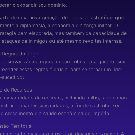
perar e expandir seu domínio.
arte de uma nova geração de jogos de estratégia que
mente a diplomacia, a economia e a força militar. O
tratégia bem elaborada, mas também da capacidade de
 ataques de inimigos ou até mesmo revoltas internas.
e Regras do Jogo
bservar várias regras fundamentais para garantir seu
eender essas regras é crucial para se tornar um líder
-sucedido:
ão de Recursos
uma variedade de recursos, incluindo milho, jade e mão
nstruir e manter suas cidades, além de sustentar seu
m o crescimento e a saúde econômica do império.
são Territorial
na cidade, mas para prosperar, devem se expandir. A