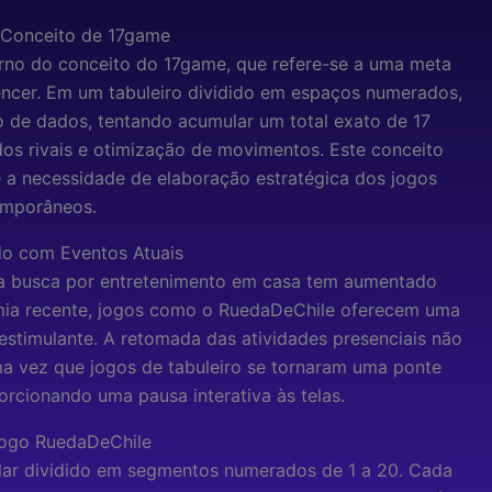
 Conceito de 17game
rno do conceito do 17game, que refere-se a uma meta
encer. Em um tabuleiro dividido em espaços numerados,
 de dados, tentando acumular um total exato de 17
dos rivais e otimização de movimentos. Este conceito
e a necessidade de elaboração estratégica dos jogos
emporâneos.
do com Eventos Atuais
 a busca por entretenimento em casa tem aumentado
emia recente, jogos como o RuedaDeChile oferecem uma
 estimulante. A retomada das atividades presenciais não
uma vez que jogos de tabuleiro se tornaram uma ponte
porcionando uma pausa interativa às telas.
Jogo RuedaDeChile
lar dividido em segmentos numerados de 1 a 20. Cada