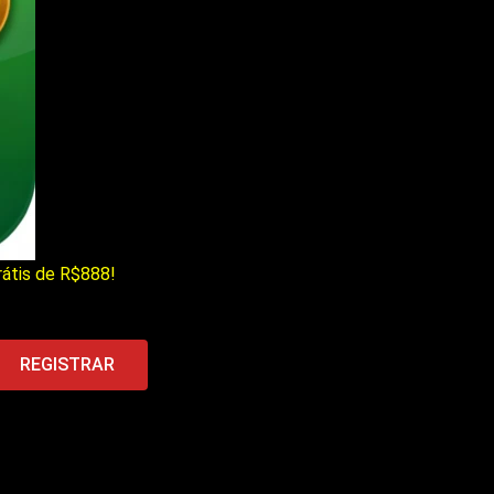
rátis de R$888!
REGISTRAR