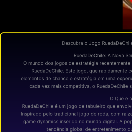
Descubra o Jogo RuedaDeChil
RuedaDeChile: A Nova Se
O mundo dos jogos de estratégia recentement
RuedaDeChile. Este jogo, que rapidamente 
elementos de chance e estratégia em uma experiê
cada vez mais competitiva, o RuedaDeChile se
O Que é 
RuedaDeChile é um jogo de tabuleiro que envolv
Inspirado pelo tradicional jogo de roda, com raíz
game dynamics inserido no mundo digital. A pop
tendência global de entretenimento qu