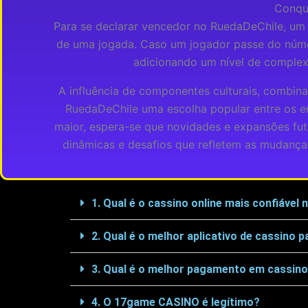
Conqu
Para se declarar vencedor no RuedaDeChile, um 
de uma jogada. Caso um jogador passe do número
adicionando um nível de complexi
A influência de componentes culturais, combin
RuedaDeChile uma escolha popular entre os 
maior, espera-se que novidades e expansões fu
dinâmicas e desafios que refletem as mudanças
1. Qual é o cassino online mais confiável 
2. Qual é o melhor aplicativo de cassino p
3. Qual é o melhor pagamento em cassino
4. O 17game CASINO é legítimo?