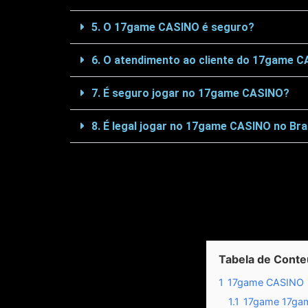
5. O 17game CASINO é seguro?
6. O atendimento ao cliente do 17game C
7. É seguro jogar no 17game CASINO?
8. É legal jogar no 17game CASINO no Bra
Tabela de Cont
1
17game CASINO
1.1
17game 17gam