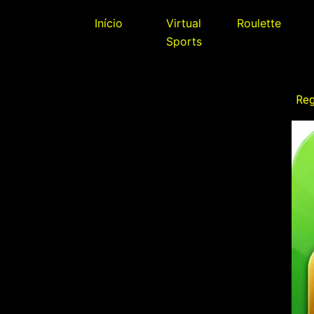
Pular
Início
Virtual
Roulette
para
Sports
o
conteúdo
Reg