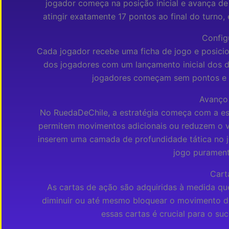
jogador começa na posição inicial e avança de
atingir exatamente 17 pontos ao final do turno, 
Configu
Cada jogador recebe uma ficha de jogo e posicion
dos jogadores com um lançamento inicial dos 
jogadores começam sem pontos e a
Avanço 
No RuedaDeChile, a estratégia começa com a esc
permitem movimentos adicionais ou reduzem o v
inserem uma camada de profundidade tática no j
jogo purament
Cart
As cartas de ação são adquiridas à medida que
diminuir ou até mesmo bloquear o movimento d
essas cartas é crucial para o su