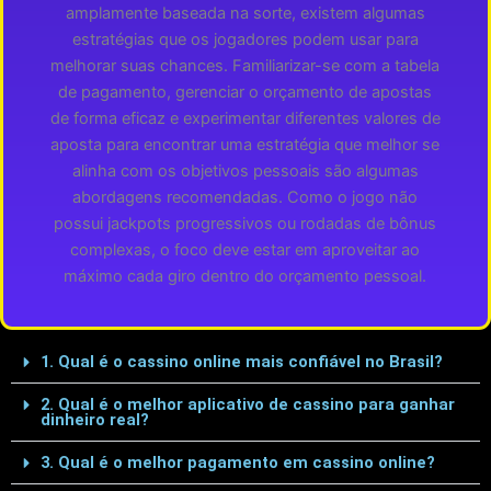
amplamente baseada na sorte, existem algumas
estratégias que os jogadores podem usar para
melhorar suas chances. Familiarizar-se com a tabela
de pagamento, gerenciar o orçamento de apostas
de forma eficaz e experimentar diferentes valores de
aposta para encontrar uma estratégia que melhor se
alinha com os objetivos pessoais são algumas
abordagens recomendadas. Como o jogo não
possui jackpots progressivos ou rodadas de bônus
complexas, o foco deve estar em aproveitar ao
máximo cada giro dentro do orçamento pessoal.
1. Qual é o cassino online mais confiável no Brasil?
2. Qual é o melhor aplicativo de cassino para ganhar
dinheiro real?
3. Qual é o melhor pagamento em cassino online?