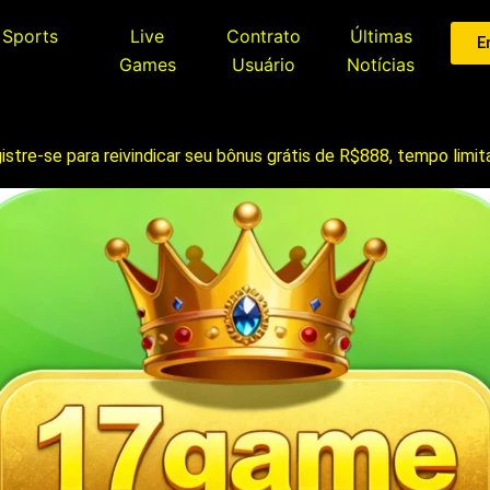
Sports
Live
Contrato
Últimas
E
Games
Usuário
Notícias
istre-se para reivindicar seu bônus grátis de R$888, tempo limit