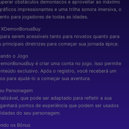
 superar obstáculos demoníacos e aproveitar ao máximo
áficos impressionantes e uma trilha sonora imersiva, o
ento para jogadores de todas as idades.
 XDemonBonusBuy
para serem acessíveis tanto para novatos quanto para
principais diretrizes para começar sua jornada épica:
ando o Jogo
emonBonusBuy é criar uma conta no jogo. Isso permite
nteúdo exclusivo. Após o registro, você receberá um
cos para ajudá-lo a começar sua aventura.
seu Personagem
lizável, que pode ser adaptado para refletir a sua
 ganhará pontos de experiência que podem ser usados
ilidades do seu personagem.
endo os Bônus