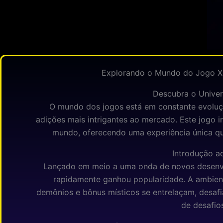
Explorando o Mundo do Jogo X
Descubra o Univ
O mundo dos jogos está em constante evolu
adições mais intrigantes ao mercado. Este jogo 
mundo, oferecendo uma experiência única que
Introdução 
Lançado em meio a uma onda de novos desenv
rapidamente ganhou popularidade. A ambien
demônios e bônus místicos se entrelaçam, desaf
de desafio