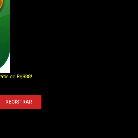
rátis de R$888!
REGISTRAR