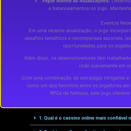
Fique Atento às Atualizações:
Desenvol
e balanceamentos no jogo. Mantenha
Eventos Rece
Em uma recente atualização, o jogo incorpor
desafios temáticos e recompensas sazonais. I
oportunidades para os jogador
Além disso, os desenvolvedores têm trabalhad
rode suavemente em um
Com uma combinação de estratégia intrigante e
como um dos favoritos entre os jogadores em
RPGs de fantasia, este jogo oferece 
1. Qual é o cassino online mais confiável 