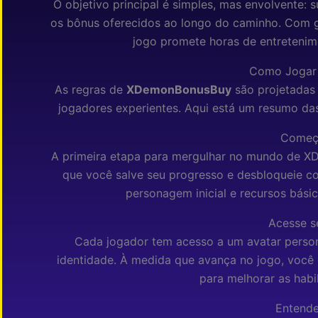
O objetivo principal é simples, mas envolvente:
os bônus oferecidos ao longo do caminho. Com gr
jogo promete horas de entretenim
Como Jogar
As regras de
XDemonBonusBuy
são projetadas 
jogadores experientes. Aqui está um resumo das 
Começ
A primeira etapa para mergulhar no mundo de XD
que você salve seu progresso e desbloqueie co
personagem inicial e recursos bási
Acesse 
Cada jogador tem acesso a um avatar persona
identidade. À medida que avança no jogo, você
para melhorar as hab
Entend