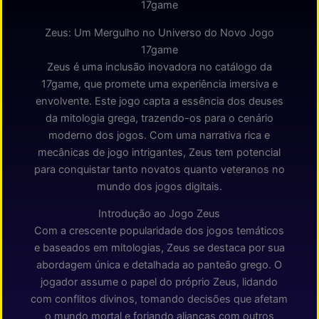
17game
Zeus: Um Mergulho no Universo do Novo Jogo
17game
Zeus é uma inclusão inovadora no catálogo da
17game, que promete uma experiência imersiva e
envolvente. Este jogo capta a essência dos deuses
da mitologia grega, trazendo-os para o cenário
moderno dos jogos. Com uma narrativa rica e
mecânicas de jogo intrigantes, Zeus tem potencial
para conquistar tanto novatos quanto veteranos no
mundo dos jogos digitais.
Introdução ao Jogo Zeus
Com a crescente popularidade dos jogos temáticos
e baseados em mitologias, Zeus se destaca por sua
abordagem única e detalhada ao panteão grego. O
jogador assume o papel do próprio Zeus, lidando
com conflitos divinos, tomando decisões que afetam
o mundo mortal e forjando alianças com outros