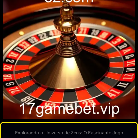
Explorando o Universo de Zeus: O Fascinante Jogo